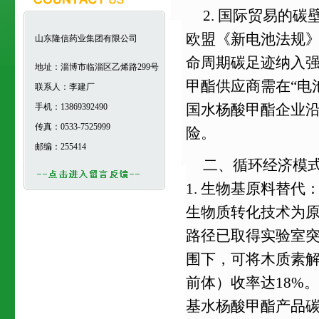
2. 国际贸易的碳
欧盟《新电池法规》
山东隆信药业集团有限公司
命周期碳足迹纳入
地址：淄博市临淄区乙烯路299号
甲酯供应商需在“电
联系人：李建厂
国水杨酸甲酯企业
手机：13869392490
传真：0533-7525999
险。
邮编：255414
二、循环经济模
1. 生物基原料替
生物质转化技术为
路径已取得实验室突破：
围下，可将木质素
前体）收率达18%
基水杨酸甲酯产品碳足