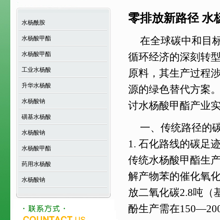
零排放新路径 水
水杨酰胺
水杨酸甲酯
在全球碳中和目
水杨酸甲酯
循环经济的深刻转
工业水杨酸
原料，其生产过程
升华水杨酸
源的绿色替代方案
水杨酸钠
讨水杨酸甲酯产业
磺基水杨酸
一、传统路径的
水杨酸钠
1. 石化路线的碳足
水杨酸甲酯
传统水杨酸甲酯生产
药用水杨酸
解产物苯的催化氧化
水杨酸钠
放二氧化碳2.8吨
酚生产需在150—2